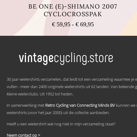
BE ONE (E)-SHIMANO 2007
CYCLOCROSSPAK
Prijsklasse:
€
59,95
-
€
69,95
€ 59,95
Dit
tot
product
heeft
€ 69,95
meerdere
variaties.
Deze
optie
kan
.
gekozen
30 jaar wielershirts verzamelen, dat leidt tot een verzameling waarmee je
worden
vullen - meer dan 2400 originele wielershirts uit 62 landen. Van bekende 
op
kleine wielerclubs. Uit 1952 tot heden.
de
productpagina
In samenwerking met
Retro Cycling van Connecting Minds BV
kunnen we n
wielershirts (voor het jaar 2000) uit de collectie aanbieden.
Heeft u een wielershirt wat nog niet in mijn verzameling staat?
Neem contact op >