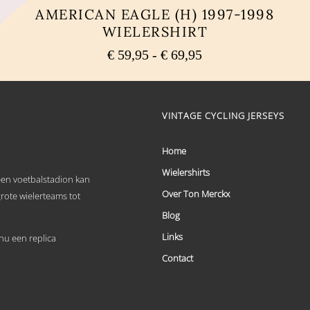
AMERICAN EAGLE (H) 1997-1998
WIELERSHIRT
Prijsklasse:
€
59,95
-
€
69,95
€ 59,95
Dit
tot
product
heeft
€ 69,95
meerdere
VINTAGE CYCLING JERSEYS
variaties.
Deze
optie
Home
kan
Wielershirts
gekozen
 een voetbalstadion kan
worden
Over Ton Merckx
grote wielerteams tot
op
de
Blog
productpagina
Links
u een replica
Contact