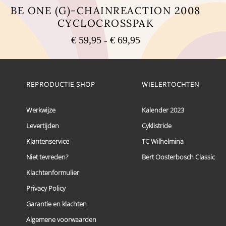
BE ONE (G)-CHAINREACTION 2008
CYCLOCROSSPAK
Prijsklasse:
€
59,95
-
€
69,95
€ 59,95
Dit
tot
product
heeft
€ 69,95
meerdere
REPRODUCTIE SHOP
WIELERTOCHTEN
variaties.
Deze
optie
Werkwijze
Kalender 2023
kan
Levertijden
Cyklistride
gekozen
worden
Klantenservice
TC Wilhelmina
op
de
Niet tevreden?
Bert Oosterbosch Classic
productpagina
Klachtenformulier
Privacy Policy
Garantie en klachten
Algemene voorwaarden