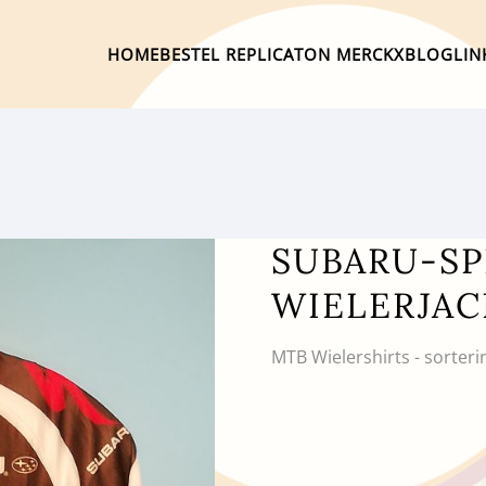
HOME
BESTEL REPLICA
TON MERCKX
BLOG
LIN
SUBARU-SP
WIELERJAC
MTB Wielershirts - sorteri