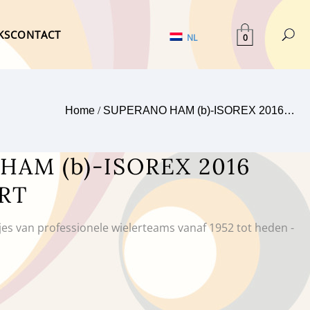
KS
CONTACT
0
NL
Home
/
SUPERANO HAM (b)-ISOREX 2016…
HAM (b)-ISOREX 2016
RT
tjes van professionele wielerteams vanaf 1952 tot heden -