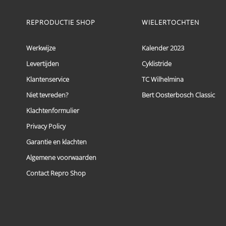
meerdere
variaties.
REPRODUCTIE SHOP
WIELERTOCHTEN
Deze
optie
kan
Werkwijze
Kalender 2023
gekozen
worden
Levertijden
Cyklistride
op
Klantenservice
TC Wilhelmina
de
productpagina
Niet tevreden?
Bert Oosterbosch Classic
Klachtenformulier
Privacy Policy
Garantie en klachten
Algemene voorwaarden
Contact Repro Shop