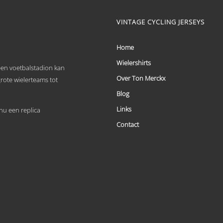
product
heeft
meerdere
VINTAGE CYCLING JERSEYS
variaties.
Deze
optie
Home
kan
Wielershirts
gekozen
 een voetbalstadion kan
worden
Over Ton Merckx
grote wielerteams tot
op
de
Blog
productpagina
Links
u een replica
Contact