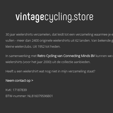
product
heeft
meerdere
variaties.
Deze
optie
kan
.
gekozen
30 jaar wielershirts verzamelen, dat leidt tot een verzameling waarmee je
worden
vullen - meer dan 2400 originele wielershirts uit 62 landen. Van bekende 
op
kleine wielerclubs. Uit 1952 tot heden.
de
productpagina
In samenwerking met
Retro Cycling van Connecting Minds BV
kunnen we n
wielershirts (voor het jaar 2000) uit de collectie aanbieden.
Heeft u een wielershirt wat nog niet in mijn verzameling staat?
Neem contact op >
KvK: 17187839
BTW-nummer: NL816079596B01