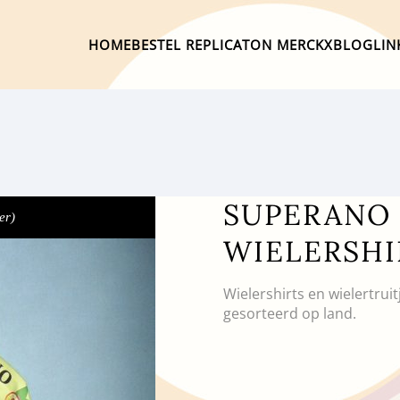
HOME
BESTEL REPLICA
TON MERCKX
BLOG
LIN
SUPERANO 
er)
WIELERSHI
Wielershirts en wielertrui
gesorteerd op land.