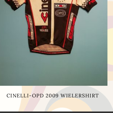
CINELLI-OPD 2009 WIELERSHIRT
Dit
product
heeft