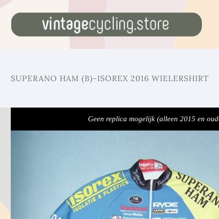
SUPERANO HAM (B)-ISOREX 2016 WIELERSHIRT
Geen replica mogelijk (alleen 2015 en oud