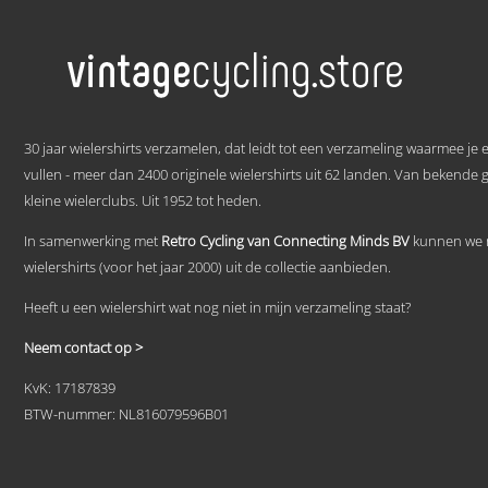
product
heeft
meerdere
variaties.
Deze
optie
kan
.
gekozen
30 jaar wielershirts verzamelen, dat leidt tot een verzameling waarmee je
worden
vullen - meer dan 2400 originele wielershirts uit 62 landen. Van bekende 
op
kleine wielerclubs. Uit 1952 tot heden.
de
productpagina
In samenwerking met
Retro Cycling van Connecting Minds BV
kunnen we n
wielershirts (voor het jaar 2000) uit de collectie aanbieden.
Heeft u een wielershirt wat nog niet in mijn verzameling staat?
Neem contact op >
KvK: 17187839
BTW-nummer: NL816079596B01