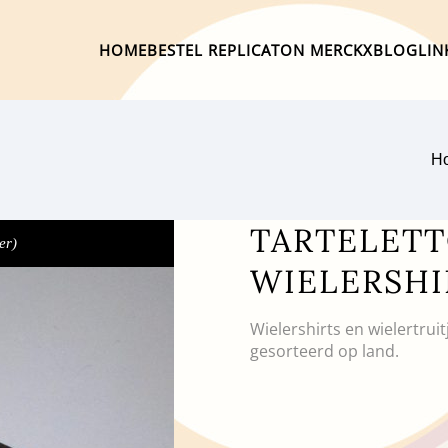
HOME
BESTEL REPLICA
TON MERCKX
BLOG
LIN
H
TARTELETTO
er)
WIELERSHI
Wielershirts en wielertrui
gesorteerd op land.