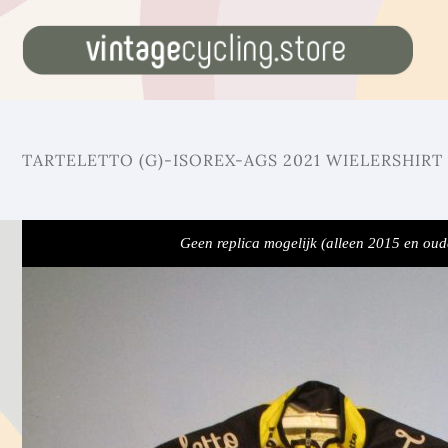
TARTELETTO (G)-ISOREX-AGS 2021 WIELERSHIRT
Geen replica mogelijk (alleen 2015 en oud