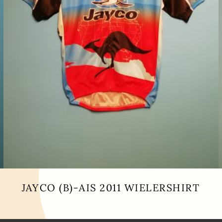
JAYCO (B)-AIS 2011 WIELERSHIRT
Dit
product
heeft