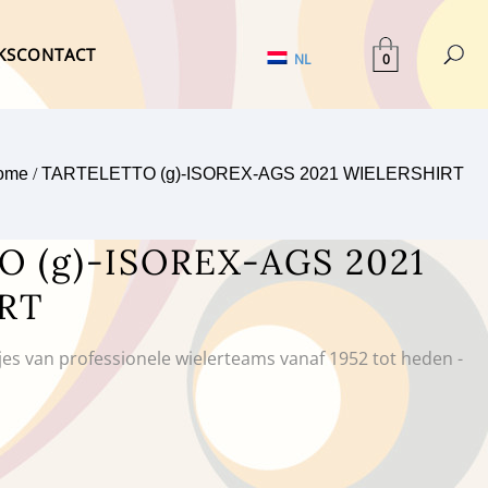
KS
CONTACT
0
NL
ome
/
TARTELETTO (g)-ISOREX-AGS 2021 WIELERSHIRT
 (g)-ISOREX-AGS 2021
RT
tjes van professionele wielerteams vanaf 1952 tot heden -