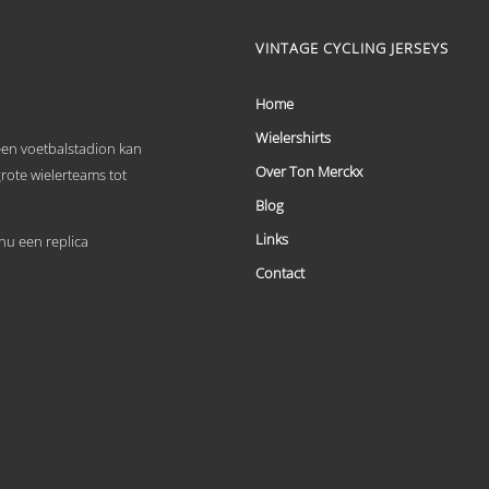
meerdere
variaties.
VINTAGE CYCLING JERSEYS
Deze
optie
kan
Home
gekozen
worden
Wielershirts
 een voetbalstadion kan
op
Over Ton Merckx
de
grote wielerteams tot
productpagina
Blog
Links
u een replica
Contact