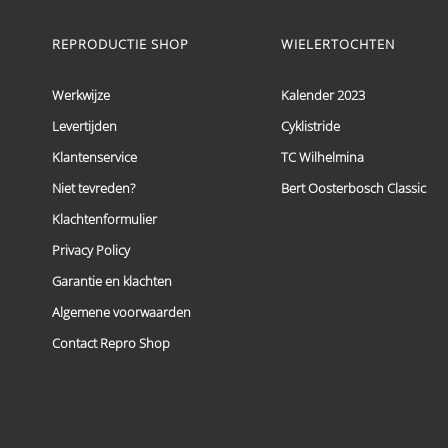
product
heeft
meerdere
REPRODUCTIE SHOP
WIELERTOCHTEN
variaties.
Deze
optie
Werkwijze
Kalender 2023
kan
Levertijden
Cyklistride
gekozen
worden
Klantenservice
TC Wilhelmina
op
de
Niet tevreden?
Bert Oosterbosch Classic
productpagina
Klachtenformulier
Privacy Policy
Garantie en klachten
Algemene voorwaarden
Contact Repro Shop