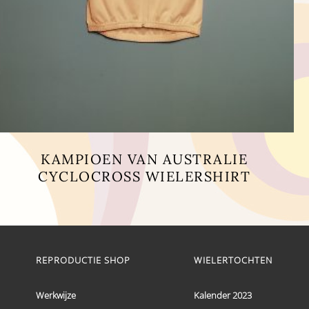
KAMPIOEN VAN AUSTRALIE
CYCLOCROSS WIELERSHIRT
Dit
product
heeft
meerdere
variaties.
Deze
REPRODUCTIE SHOP
WIELERTOCHTEN
optie
kan
Werkwijze
Kalender 2023
gekozen
worden