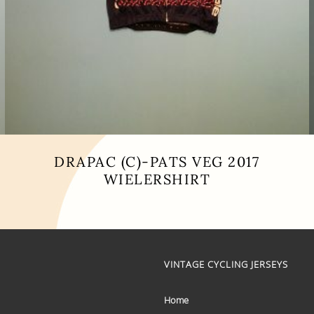
DRAPAC (C)-PATS VEG 2017
WIELERSHIRT
Dit
product
heeft
meerdere
variaties.
Deze
VINTAGE CYCLING JERSEYS
optie
kan
Home
gekozen
worden