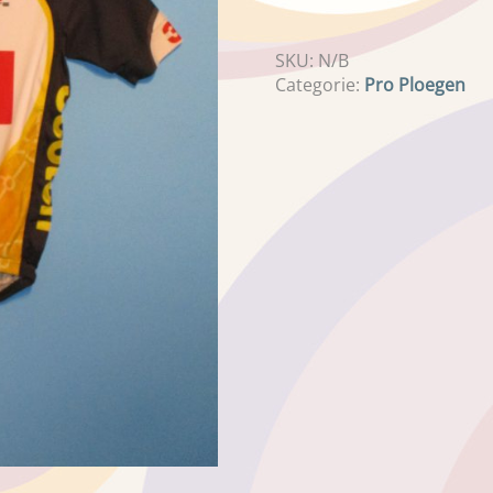
SKU:
N/B
Categorie:
Pro Ploegen