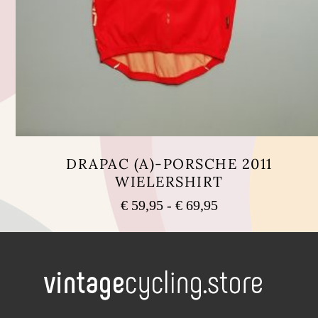
DRAPAC (A)-PORSCHE 2011
WIELERSHIRT
Prijsklasse:
€
59,95
-
€
69,95
€ 59,95
Dit
tot
product
heeft
€ 69,95
meerdere
variaties.
Deze
optie
kan
.