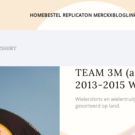
HOME
BESTEL REPLICA
TON MERCKX
BLOG
LIN
RSHIRT
TEAM 3M (
2013-2015 
Wielershirts en wielertrui
gesorteerd op land.