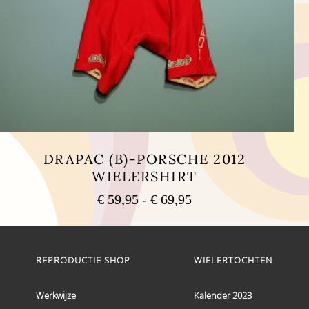
DRAPAC (B)-PORSCHE 2012
WIELERSHIRT
Prijsklasse:
€
59,95
-
€
69,95
€ 59,95
Dit
tot
product
heeft
€ 69,95
meerdere
REPRODUCTIE SHOP
WIELERTOCHTEN
variaties.
Deze
optie
Werkwijze
Kalender 2023
kan