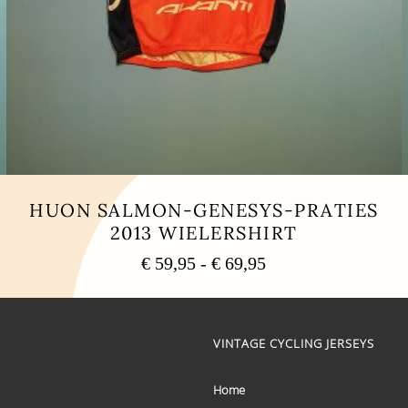
HUON SALMON-GENESYS-PRATIES
2013 WIELERSHIRT
Prijsklasse:
€
59,95
-
€
69,95
€ 59,95
Dit
tot
product
heeft
€ 69,95
meerdere
VINTAGE CYCLING JERSEYS
variaties.
Deze
optie
Home
kan