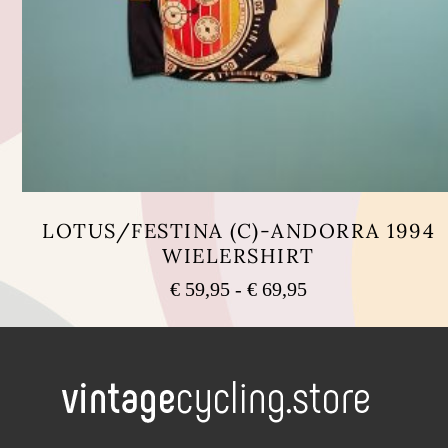
LOTUS/FESTINA (C)-ANDORRA 1994
WIELERSHIRT
Prijsklasse:
€
59,95
-
€
69,95
€ 59,95
Dit
tot
product
heeft
€ 69,95
meerdere
variaties.
Deze
optie
kan
.