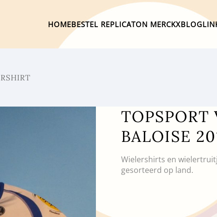
HOME
BESTEL REPLICA
TON MERCKX
BLOG
LIN
ERSHIRT
TOPSPORT 
BALOISE 2
Wielershirts en wielertrui
gesorteerd op land.