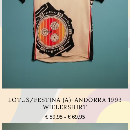
LOTUS/FESTINA (A)-ANDORRA 1993
WIELERSHIRT
Prijsklasse:
€
59,95
-
€
69,95
€ 59,95
Dit
tot