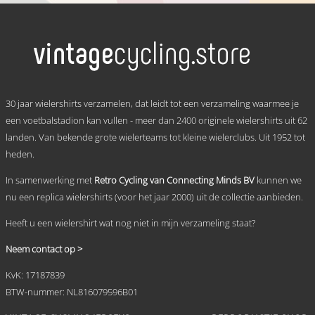
tot
product
heeft
€ 69,95
meerdere
variaties.
Deze
optie
kan
.
gekozen
30 jaar wielershirts verzamelen, dat leidt tot een verzameling waarmee je
worden
een voetbalstadion kan vullen - meer dan 2400 originele wielershirts uit 62
op
landen. Van bekende grote wielerteams tot kleine wielerclubs. Uit 1952 tot
de
productpagina
heden.
In samenwerking met
Retro Cycling van Connecting Minds BV
kunnen we
nu een replica wielershirts (voor het jaar 2000) uit de collectie aanbieden.
Heeft u een wielershirt wat nog niet in mijn verzameling staat?
Neem contact op >
KvK: 17187839
BTW-nummer: NL816079596B01