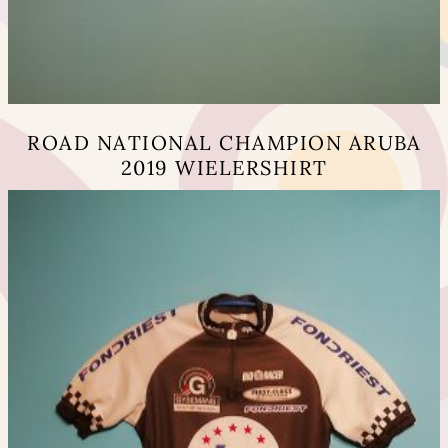
ROAD NATIONAL CHAMPION ARUBA
2019 WIELERSHIRT
Dit
product
heeft
meerdere
variaties.
Deze
optie
kan
gekozen
worden
op
de
productpagina