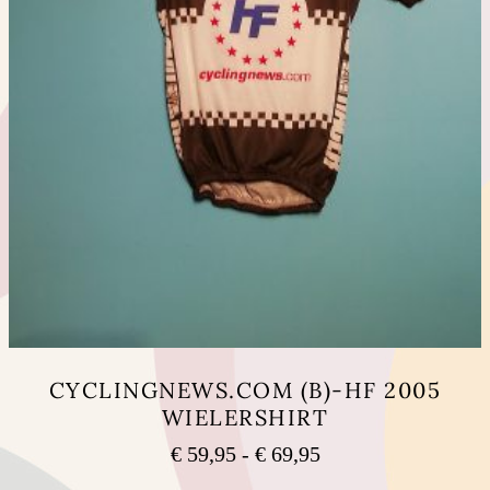
CYCLINGNEWS.COM (B)-HF 2005
WIELERSHIRT
Prijsklasse:
€
59,95
-
€
69,95
€ 59,95
Dit