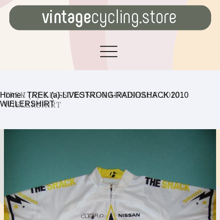
TREK (A)-LIVESTRONG-RADIOSHACK 2010
Home
/
TREK (a)-LIVESTRONG-RADIOSHACK 2010
WIELERSHIRT
WIELERSHIRT