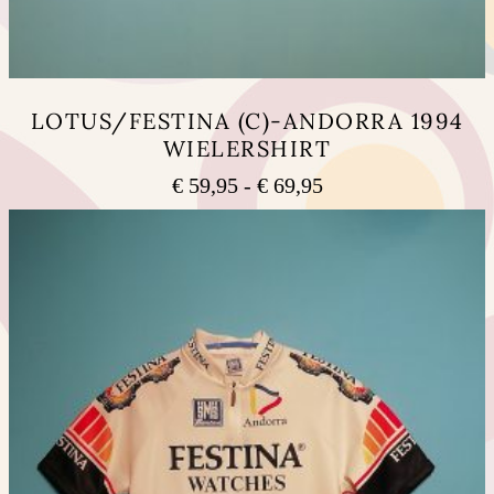
LOTUS/FESTINA (C)-ANDORRA 1994
WIELERSHIRT
Prijsklasse:
€
59,95
-
€
69,95
€ 59,95
Dit
tot
product
heeft
€ 69,95
meerdere
variaties.
Deze
optie
kan
gekozen
worden
op
de
productpagina