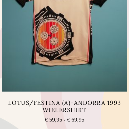
LOTUS/FESTINA (A)-ANDORRA 1993
WIELERSHIRT
Prijsklasse:
€
59,95
-
€
69,95
€ 59,95
Dit