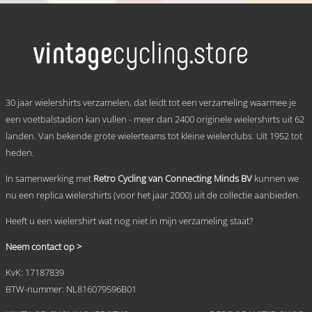
tot
product
heeft
€ 69,95
meerdere
variaties.
Deze
optie
kan
.
gekozen
30 jaar wielershirts verzamelen, dat leidt tot een verzameling waarmee je
worden
een voetbalstadion kan vullen - meer dan 2400 originele wielershirts uit 62
op
landen. Van bekende grote wielerteams tot kleine wielerclubs. Uit 1952 tot
de
productpagina
heden.
In samenwerking met
Retro Cycling van Connecting Minds BV
kunnen we
nu een replica wielershirts (voor het jaar 2000) uit de collectie aanbieden.
Heeft u een wielershirt wat nog niet in mijn verzameling staat?
Neem contact op >
KvK: 17187839
BTW-nummer: NL816079596B01