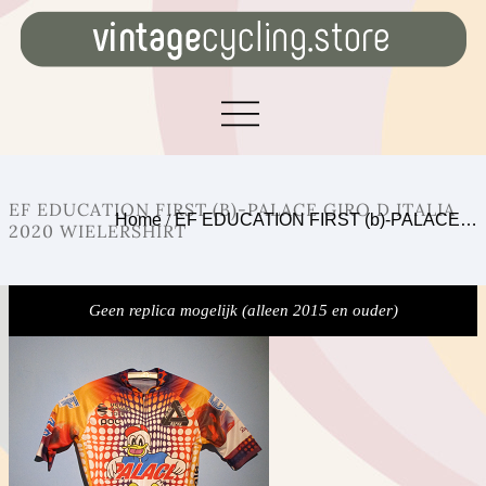
EF EDUCATION FIRST (B)-PALACE GIRO D ITALIA
Home
/
EF EDUCATION FIRST (b)-PALACE…
2020 WIELERSHIRT
Geen replica mogelijk (alleen 2015 en ouder)