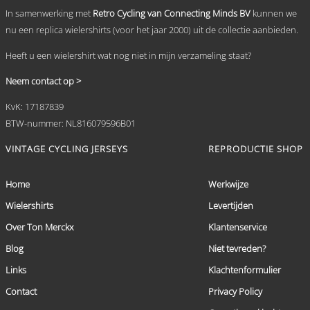
In samenwerking met
Retro Cycling van Connecting Minds BV
kunnen we
nu een replica wielershirts (voor het jaar 2000) uit de collectie aanbieden.
Heeft u een wielershirt wat nog niet in mijn verzameling staat?
Neem contact op >
KvK: 17187839
BTW-nummer: NL816079596B01
VINTAGE CYCLING JERSEYS
REPRODUCTIE SHOP
Home
Werkwijze
Wielershirts
Levertijden
Over Ton Merckx
Klantenservice
Blog
Niet tevreden?
Links
Klachtenformulier
Contact
Privacy Policy