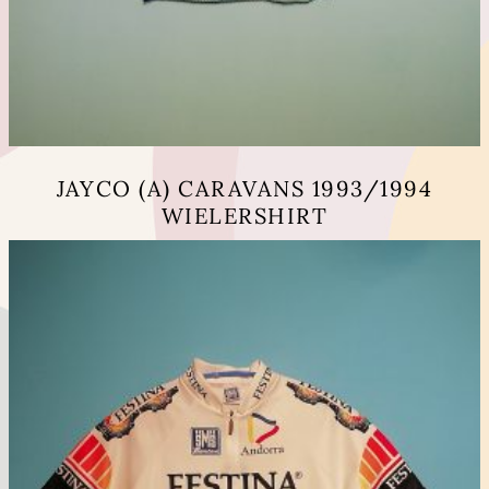
JAYCO (A) CARAVANS 1993/1994
WIELERSHIRT
Dit
product
heeft
meerdere
variaties.
Deze
optie
kan
gekozen
worden
op
de
productpagina