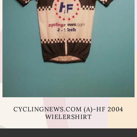
CYCLINGNEWS.COM (A)-HF 2004
WIELERSHIRT
Dit
product
heeft