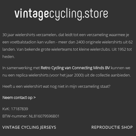
meerdere
variaties.
Deze
optie
kan
.
gekozen
30 jaar wielershirts verzamelen, dat leidt tot een verzameling waarmee je
worden
een voetbalstadion kan vullen - meer dan 2400 originele wielershirts uit 62
op
landen. Van bekende grote wielerteams tot kleine wielerclubs. Uit 1952 tot
de
productpagina
heden.
In samenwerking met
Retro Cycling van Connecting Minds BV
kunnen we
nu een replica wielershirts (voor het jaar 2000) uit de collectie aanbieden.
Heeft u een wielershirt wat nog niet in mijn verzameling staat?
Neem contact op >
KvK: 17187839
BTW-nummer: NL816079596B01
VINTAGE CYCLING JERSEYS
REPRODUCTIE SHOP