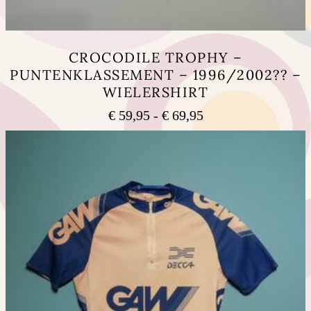
CROCODILE TROPHY –
PUNTENKLASSEMENT – 1996/2002?? –
WIELERSHIRT
Prijsklasse:
€
59,95
-
€
69,95
€ 59,95
Dit
tot
product
heeft
€ 69,95
meerdere
variaties.
Deze
optie
kan
gekozen
worden
op
de
productpagina