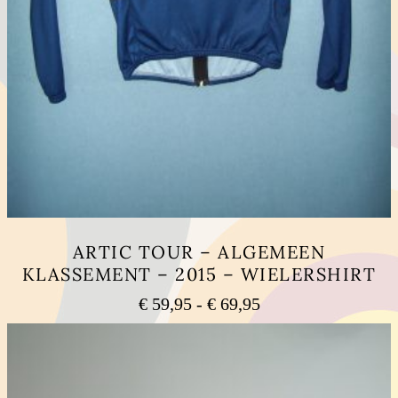
ARTIC TOUR – ALGEMEEN
KLASSEMENT – 2015 – WIELERSHIRT
Prijsklasse:
€
59,95
-
€
69,95
€ 59,95
Dit
tot
product
heeft
€ 69,95
meerdere
variaties.