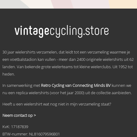
€ 59,95
Dit
tot
product
heeft
€ 69,95
meerdere
variaties.
Deze
optie
kan
.
gekozen
30 jaar wielershirts verzamelen, dat leidt tot een verzameling waarmee je
worden
een voetbalstadion kan vullen - meer dan 2400 originele wielershirts uit 62
op
landen. Van bekende grote wielerteams tot kleine wielerclubs. Uit 1952 tot
de
productpagina
heden.
In samenwerking met
Retro Cycling van Connecting Minds BV
kunnen we
nu een replica wielershirts (voor het jaar 2000) uit de collectie aanbieden.
Heeft u een wielershirt wat nog niet in mijn verzameling staat?
Neem contact op >
KvK: 17187839
BTW-nummer: NL816079596B01