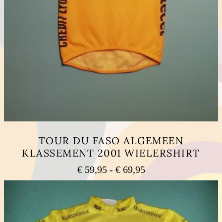
TOUR DU FASO ALGEMEEN
KLASSEMENT 2001 WIELERSHIRT
Prijsklasse:
€
59,95
-
€
69,95
€ 59,95
Dit
tot
product
heeft
€ 69,95
meerdere
variaties.