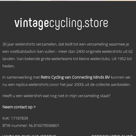
tot
product
heeft
€ 69,95
meerdere
variaties.
Deze
optie
kan
.
gekozen
30 jaar wielershirts verzamelen, dat leidt tot een verzameling waarmee je
worden
een voetbalstadion kan vullen - meer dan 2400 originele wielershirts uit 62
op
landen. Van bekende grote wielerteams tot kleine wielerclubs. Uit 1952 tot
de
productpagina
heden.
In samenwerking met
Retro Cycling van Connecting Minds BV
kunnen we
nu een replica wielershirts (voor het jaar 2000) uit de collectie aanbieden.
Heeft u een wielershirt wat nog niet in mijn verzameling staat?
Neem contact op >
KvK: 17187839
BTW-nummer: NL816079596B01