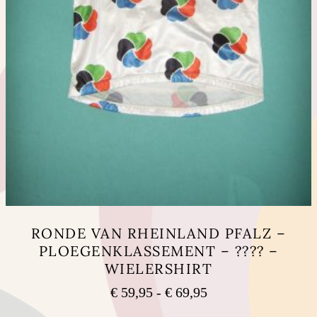
RONDE VAN RHEINLAND PFALZ –
PLOEGENKLASSEMENT – ???? –
WIELERSHIRT
Prijsklasse:
€
59,95
-
€
69,95
€ 59,95
Dit