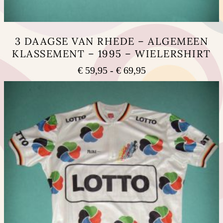
3 DAAGSE VAN RHEDE – ALGEMEEN
KLASSEMENT – 1995 – WIELERSHIRT
Prijsklasse:
€
59,95
-
€
69,95
€ 59,95
Dit
tot
product
heeft
€ 69,95
meerdere
variaties.
Deze
optie
kan
gekozen
worden
op
de
productpagina