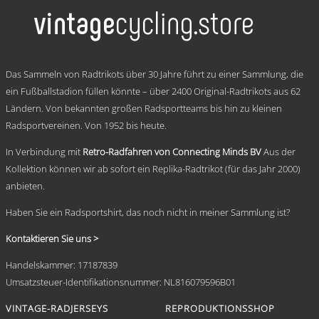
mehrere
Varianten
auf.
Die
Optionen
.
können
Das Sammeln von Radtrikots über 30 Jahre führt zu einer Sammlung, die
auf
ein Fußballstadion füllen könnte – über 2400 Original-Radtrikots aus 62
der
Ländern. Von bekannten großen Radsportteams bis hin zu kleinen
Produktseite
gewählt
Radsportvereinen. Von 1952 bis heute.
werden
In Verbindung mit
Retro-Radfahren von Connecting Minds BV
Aus der
Kollektion können wir ab sofort ein Replika-Radtrikot (für das Jahr 2000)
anbieten.
Haben Sie ein Radsportshirt, das noch nicht in meiner Sammlung ist?
Kontaktieren Sie uns >
Handelskammer: 17187839
Umsatzsteuer-Identifikationsnummer: NL816079596B01
VINTAGE-RADJERSEYS
REPRODUKTIONSSHOP