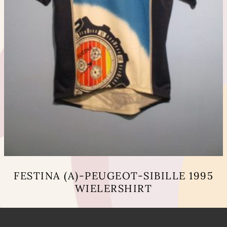
FESTINA (A)-PEUGEOT-SIBILLE 1995
WIELERSHIRT
Dit
product
heeft