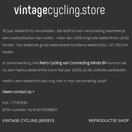
meerdere
variaties.
Deze
optie
kan
.
gekozen
30 jaar wielershirts verzamelen, dat leidt tot een verzameling waarmee je
worden
een voetbalstadion kan vullen - meer dan 2400 originele wielershirts uit 62
op
landen. Van bekende grote wielerteams tot kleine wielerclubs. Uit 1952 tot
de
productpagina
heden.
In samenwerking met
Retro Cycling van Connecting Minds BV
kunnen we
nu een replica wielershirts (voor het jaar 2000) uit de collectie aanbieden.
Heeft u een wielershirt wat nog niet in mijn verzameling staat?
Neem contact op >
KvK: 17187839
BTW-nummer: NL816079596B01
VINTAGE CYCLING JERSEYS
REPRODUCTIE SHOP