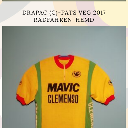
DRAPAC (C)-PATS VEG 2017
RADFAHREN-HEMD
Dieses
Produkt
weist
mehrere
Varianten
auf.
Die
Optionen
können
auf
der
Produktseite
gewählt
werden