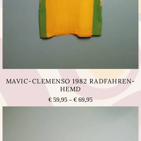
MAVIC-CLEMENSO 1982 RADFAHREN-
HEMD
Preisspanne:
€
59,95
–
€
69,95
€ 59,95
Dieses
bis
Produkt
weist
€ 69,95
mehrere
Varianten
auf.