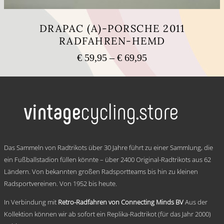
DRAPAC (A)-PORSCHE 2011
RADFAHREN-HEMD
Preisspanne:
€
59,95
–
€
69,95
€ 59,95
Dieses
bis
Produkt
weist
€ 69,95
mehrere
Varianten
auf.
Die
Optionen
.
können
Das Sammeln von Radtrikots über 30 Jahre führt zu einer Sammlung, die
auf
ein Fußballstadion füllen könnte – über 2400 Original-Radtrikots aus 62
der
Ländern. Von bekannten großen Radsportteams bis hin zu kleinen
Produktseite
gewählt
Radsportvereinen. Von 1952 bis heute.
werden
In Verbindung mit
Retro-Radfahren von Connecting Minds BV
Aus der
Kollektion können wir ab sofort ein Replika-Radtrikot (für das Jahr 2000)