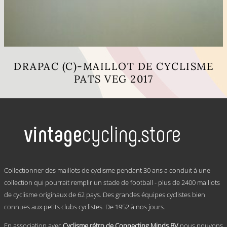
DRAPAC (C)-MAILLOT DE CYCLISME
PATS VEG 2017
Ce
produit
a
plusieurs
variations.
Les
options
peuvent
.
être
Collectionner des maillots de cyclisme pendant 30 ans a conduit à une
choisies
collection qui pourrait remplir un stade de football - plus de 2400 maillots
sur
de cyclisme originaux de 62 pays. Des grandes équipes cyclistes bien
la
page
connues aux petits clubs cyclistes. De 1952 à nos jours.
du
produit
En association avec
Cyclisme rétro de Connecting Minds BV
nous pouvons