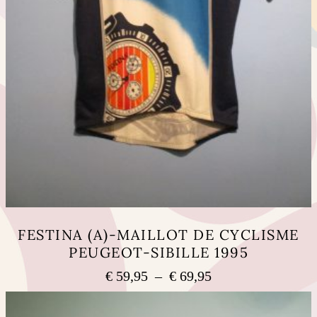
FESTINA (A)-MAILLOT DE CYCLISME
PEUGEOT-SIBILLE 1995
Plage
€
59,95
–
€
69,95
de
Ce
prix :
produit