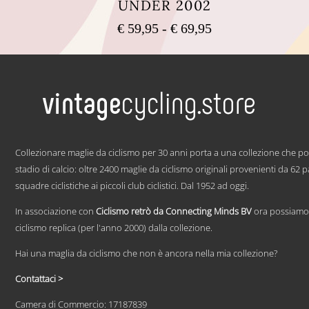
UNDER 2002
Fascia
€
59,95
-
€
69,95
di
Questo
prezzo:
prodotto
ha
da
più
€ 59,95
varianti.
a
Le
€ 69,95
opzioni
possono
.
essere
Collezionare maglie da ciclismo per 30 anni porta a una collezione che p
scelte
stadio di calcio: oltre 2400 maglie da ciclismo originali provenienti da 62 
nella
squadre ciclistiche ai piccoli club ciclistici. Dal 1952 ad oggi.
pagina
del
prodotto
In associazione con
Ciclismo retrò da Connecting Minds BV
ora possiamo 
ciclismo replica (per l'anno 2000) dalla collezione.
Hai una maglia da ciclismo che non è ancora nella mia collezione?
Contattaci >
Camera di Commercio: 17187839