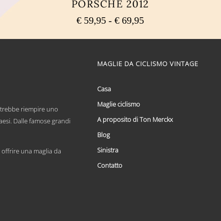
PORSCHE 2012
Fascia
€
59,95
-
€
69,95
di
Questo
prezzo:
prodotto
ha
da
più
MAGLIE DA CICLISMO VINTAGE
€ 59,95
varianti.
a
Le
€ 69,95
opzioni
Casa
possono
Maglie ciclismo
essere
otrebbe riempire uno
scelte
A proposito di Ton Merckx
paesi. Dalle famose grandi
nella
pagina
Blog
del
Sinistra
prodotto
offrire una maglia da
Contatto