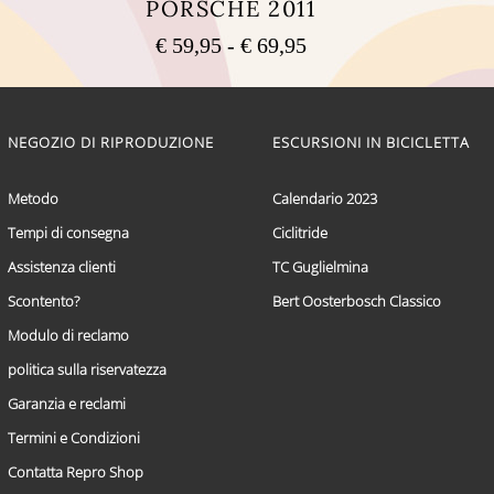
PORSCHE 2011
Fascia
€
59,95
-
€
69,95
di
Questo
prezzo:
prodotto
ha
da
più
NEGOZIO DI RIPRODUZIONE
ESCURSIONI IN BICICLETTA
€ 59,95
varianti.
a
Le
€ 69,95
opzioni
Metodo
Calendario 2023
possono
Tempi di consegna
Ciclitride
essere
scelte
Assistenza clienti
TC Guglielmina
nella
pagina
Scontento?
Bert Oosterbosch Classico
del
Modulo di reclamo
prodotto
politica sulla riservatezza
Garanzia e reclami
Termini e Condizioni
Contatta Repro Shop