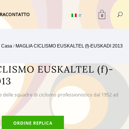
TRA
CONTATTO
0
IT
Casa
/
MAGLIA CICLISMO EUSKALTEL (f)-EUSKADI 2013
LISMO EUSKALTEL (f)-
013
e delle squadre di ciclismo professionistico dal 1952 ad
ORDINE REPLICA