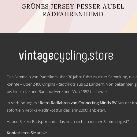
GRÜNES JERSEY PESSER AUBEL
RADFAHRENHEMD
Dieses
Produkt
weist
mehrere
Varianten
auf.
Die
Optionen
können
.
auf
Das Sammeln von Radtrikots über 30 Jahre führt zu einer Sammlung, die e
der
Produktseite
könnte – über 2400 Original-Radtrikots aus 62 Ländern. Von bekannten
gewählt
bis hin zu kleinen Radsportvereinen. Von 1952 bis heute.
werden
In Verbindung mit
Retro-Radfahren von Connecting Minds BV
Aus der Ko
sofort ein Replika-Radtrikot (für das Jahr 2000) anbieten.
Haben Sie ein Radsportshirt, das noch nicht in meiner Sammlung ist?
Kontaktieren Sie uns >