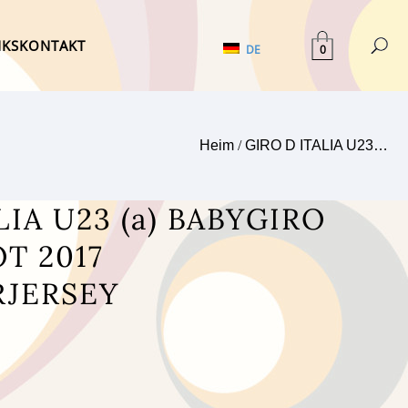
NKS
KONTAKT
0
DE
Heim
/
GIRO D ITALIA U23…
LIA U23 (a) BABYGIRO
T 2017
JERSEY