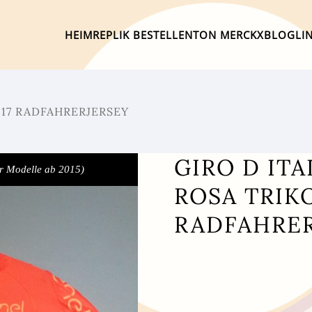
HEIM
REPLIK BESTELLEN
TON MERCKX
BLOG
LI
2017 RADFAHRERJERSEY
GIRO D ITA
r Modelle ab 2015)
ROSA TRIKO
RADFAHRER