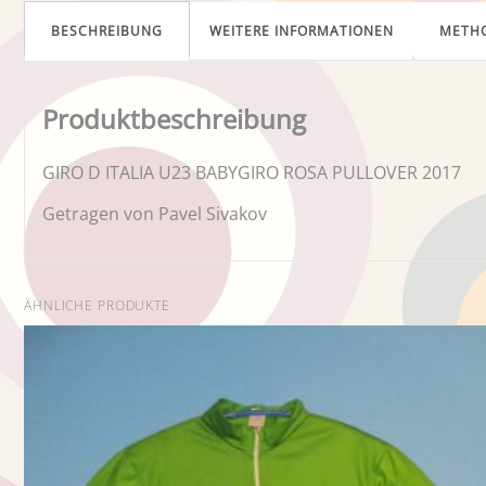
BESCHREIBUNG
WEITERE INFORMATIONEN
METH
Produktbeschreibung
GIRO D ITALIA U23 BABYGIRO ROSA PULLOVER 2017
Getragen von Pavel Sivakov
ÄHNLICHE PRODUKTE