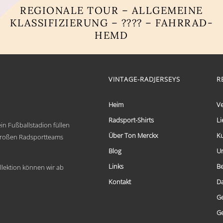
REGIONALE TOUR – ALLGEMEINE
KLASSIFIZIERUNG – ???? – FAHRRAD-
HEMD
Dieses
Produkt
weist
mehrere
VINTAGE-RADJERSEYS
R
Varianten
auf.
Die
Heim
V
Optionen
Radsport-Shirts
Li
können
in Fußballstadion füllen
auf
Über Ton Merckx
K
 großen Radsportteams
der
Produktseite
Blog
U
gewählt
Links
B
werden
llektion können wir ab
Kontakt
D
G
G