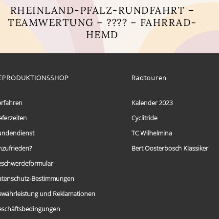
RHEINLAND-PFALZ-RUNDFAHRT –
TEAMWERTUNG – ???? – FAHRRAD-
HEMD
Dieses
Produkt
weist
mehrere
EPRODUKTIONSSHOP
Radtouren
Varianten
auf.
Die
erfahren
Kalender 2023
Optionen
eferzeiten
Cyclitride
können
auf
undendienst
TC Wilhelmina
der
Produktseite
nzufrieden?
Bert Oosterbosch Klassiker
gewählt
eschwerdeformular
werden
atenschutz-Bestimmungen
ewährleistung und Reklamationen
eschäftsbedingungen