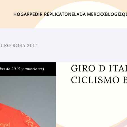
HOGAR
PEDIR RÉPLICA
TONELADA MERCKX
BLOG
IZQ
GIRO ROSA 2017
GIRO D ITA
los de 2015 y anteriores)
CICLISMO 