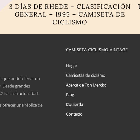
3 DÍAS DE RHEDE – CLASIFICACIÓN
GENERAL – 1995 – CAMISETA DE
CICLISMO
Este
producto
tiene
múltiples
CAMISETA CICLISMO VINTAGE
variantes.
Las
opciones
Hogar
se
Camisetas de ciclismo
pueden
n que podría llenar un
elegir
Acerca de Ton Merckx
es. Desde grandes
en
2 hasta la actualidad.
la
Blog
página
Izquierda
de
ofrecer una réplica de
producto
Contacto