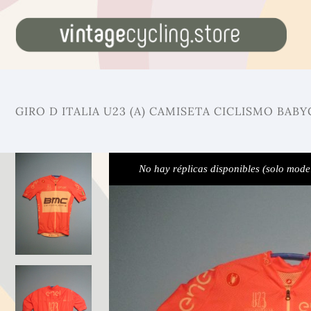
GIRO D ITALIA U23 (A) CAMISETA CICLISMO BABY
No hay réplicas disponibles (solo mode