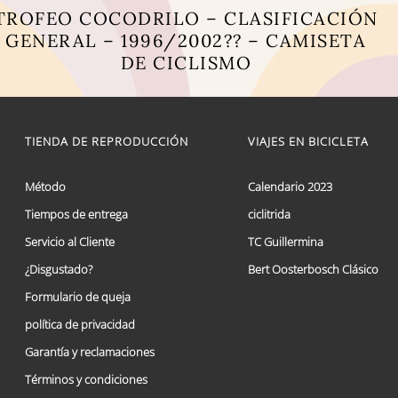
TROFEO COCODRILO – CLASIFICACIÓN
GENERAL – 1996/2002?? – CAMISETA
DE CICLISMO
Este
producto
tiene
múltiples
TIENDA DE REPRODUCCIÓN
VIAJES EN BICICLETA
variantes.
Las
opciones
Método
Calendario 2023
se
Tiempos de entrega
ciclitrida
pueden
elegir
Servicio al Cliente
TC Guillermina
en
la
¿Disgustado?
Bert Oosterbosch Clásico
página
Formulario de queja
de
producto
política de privacidad
Garantía y reclamaciones
Términos y condiciones