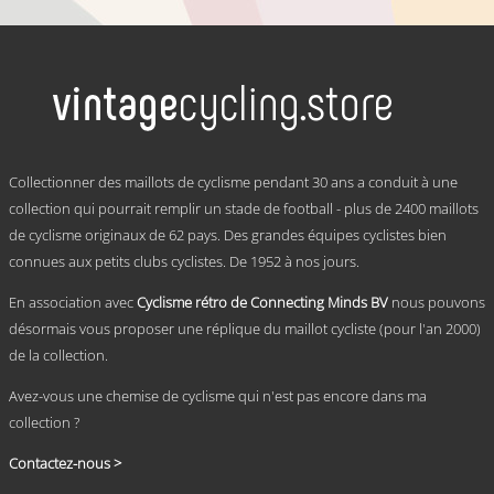
Ce
produit
a
plusieurs
variations.
Les
options
peuvent
.
être
Collectionner des maillots de cyclisme pendant 30 ans a conduit à une
choisies
collection qui pourrait remplir un stade de football - plus de 2400 maillots
sur
de cyclisme originaux de 62 pays. Des grandes équipes cyclistes bien
la
page
connues aux petits clubs cyclistes. De 1952 à nos jours.
du
produit
En association avec
Cyclisme rétro de Connecting Minds BV
nous pouvons
désormais vous proposer une réplique du maillot cycliste (pour l'an 2000)
de la collection.
Avez-vous une chemise de cyclisme qui n'est pas encore dans ma
collection ?
Contactez-nous >