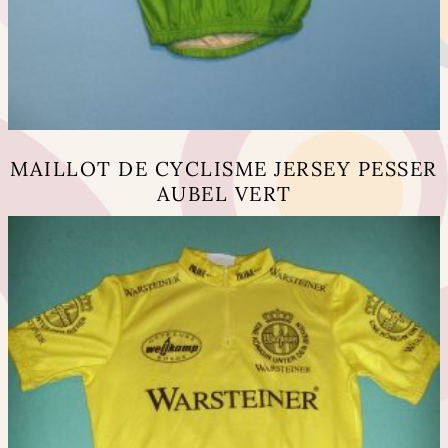
MAILLOT DE CYCLISME JERSEY PESSER
AUBEL VERT
Ce
produit
a
plusieurs
variations.
Les
options
peuvent
être
choisies
sur
la
page