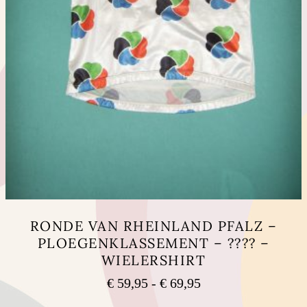
RONDE VAN RHEINLAND PFALZ –
PLOEGENKLASSEMENT – ???? –
WIELERSHIRT
Prijsklasse:
€
59,95
-
€
69,95
€ 59,95
Dit