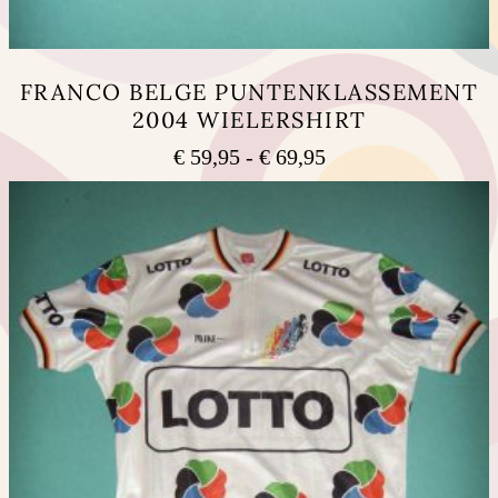
FRANCO BELGE PUNTENKLASSEMENT
2004 WIELERSHIRT
Prijsklasse:
€
59,95
-
€
69,95
€ 59,95
Dit
tot
product
heeft
€ 69,95
meerdere
variaties.
Deze
optie
kan
gekozen
worden
op
de
productpagina