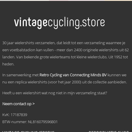
tot
product
heeft
€ 69,95
meerdere
variaties.
Deze
optie
kan
.
gekozen
30 jaar wielershirts verzamelen, dat leidt tot een verzameling waarmee je
worden
een voetbalstadion kan vullen - meer dan 2400 originele wielershirts uit 62
op
landen. Van bekende grote wielerteams tot kleine wielerclubs. Uit 1952 tot
de
productpagina
heden.
In samenwerking met
Retro Cycling van Connecting Minds BV
kunnen we
nu een replica wielershirts (voor het jaar 2000) uit de collectie aanbieden.
Heeft u een wielershirt wat nog niet in mijn verzameling staat?
Neem contact op >
KvK: 17187839
BTW-nummer: NL816079596B01