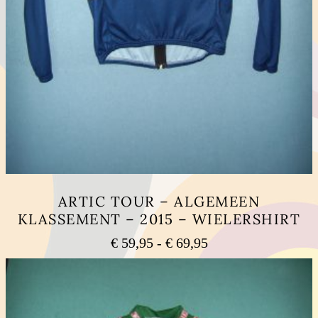
ARTIC TOUR – ALGEMEEN
KLASSEMENT – 2015 – WIELERSHIRT
Prijsklasse:
€
59,95
-
€
69,95
€ 59,95
Dit
tot
product
heeft
€ 69,95
meerdere
variaties.