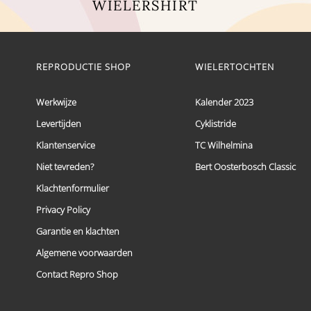
WIELERSHIRT
Dit
product
heeft
meerdere
REPRODUCTIE SHOP
WIELERTOCHTEN
variaties.
Deze
optie
Werkwijze
Kalender 2023
kan
Levertijden
Cyklistride
gekozen
worden
Klantenservice
TC Wilhelmina
op
de
Niet tevreden?
Bert Oosterbosch Classic
productpagina
Klachtenformulier
Privacy Policy
Garantie en klachten
Algemene voorwaarden
Contact Repro Shop