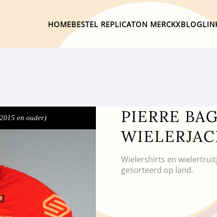
HOME
BESTEL REPLICA
TON MERCKX
BLOG
LIN
PIERRE BAG
 2015 en ouder)
WIELERJAC
Wielershirts en wielertrui
gesorteerd op land.