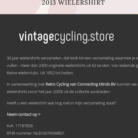
2013 WIELERSHIRT
Dit
product
heeft
meerdere
variaties.
Deze
optie
kan
.
gekozen
30 jaar wielershirts verzamelen, dat leidt tot een verzameling waarmee je
worden
vullen - meer dan 2400 originele wielershirts uit 62 landen. Van bekende 
op
kleine wielerclubs. Uit 1952 tot heden.
de
productpagina
In samenwerking met
Retro Cycling van Connecting Minds BV
kunnen we n
wielershirts (voor het jaar 2000) uit de collectie aanbieden.
Heeft u een wielershirt wat nog niet in mijn verzameling staat?
Neem contact op >
KvK: 17187839
BTW-nummer: NL816079596B01