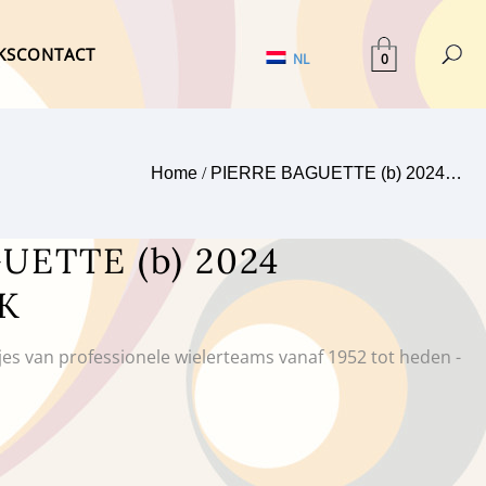
KS
CONTACT
0
NL
Home
/
PIERRE BAGUETTE (b) 2024…
UETTE (b) 2024
K
tjes van professionele wielerteams vanaf 1952 tot heden -