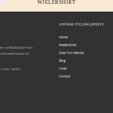
WIELERSHIRT
Dit
product
heeft
meerdere
VINTAGE CYCLING JERSEYS
variaties.
Deze
optie
Home
kan
Wielershirts
gekozen
 een voetbalstadion kan
worden
Over Ton Merckx
grote wielerteams tot
op
de
Blog
productpagina
Links
u een replica
Contact