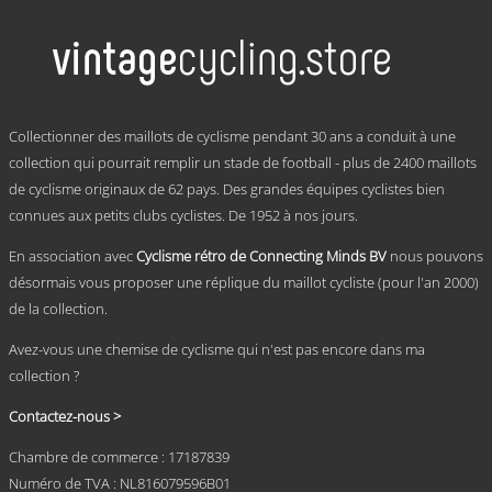
a
plusieurs
variations.
Les
options
peuvent
.
être
Collectionner des maillots de cyclisme pendant 30 ans a conduit à une
choisies
collection qui pourrait remplir un stade de football - plus de 2400 maillots
sur
de cyclisme originaux de 62 pays. Des grandes équipes cyclistes bien
la
page
connues aux petits clubs cyclistes. De 1952 à nos jours.
du
produit
En association avec
Cyclisme rétro de Connecting Minds BV
nous pouvons
désormais vous proposer une réplique du maillot cycliste (pour l'an 2000)
de la collection.
Avez-vous une chemise de cyclisme qui n'est pas encore dans ma
collection ?
Contactez-nous >
Chambre de commerce : 17187839
Numéro de TVA : NL816079596B01