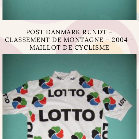
POST DANMARK RUNDT –
CLASSEMENT DE MONTAGNE – 2004 –
MAILLOT DE CYCLISME
Ce
produit
a
plusieurs
variations.
Les
options
peuvent
être
choisies
sur
la
page
du
produit