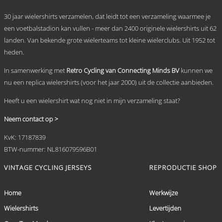
kan
.
gekozen
30 jaar wielershirts verzamelen, dat leidt tot een verzameling waarmee je
worden
een voetbalstadion kan vullen - meer dan 2400 originele wielershirts uit 62
op
landen. Van bekende grote wielerteams tot kleine wielerclubs. Uit 1952 tot
de
productpagina
heden.
In samenwerking met
Retro Cycling van Connecting Minds BV
kunnen we
nu een replica wielershirts (voor het jaar 2000) uit de collectie aanbieden.
Heeft u een wielershirt wat nog niet in mijn verzameling staat?
Neem contact op >
KvK: 17187839
BTW-nummer: NL816079596B01
VINTAGE CYCLING JERSEYS
REPRODUCTIE SHOP
Home
Werkwijze
Wielershirts
Levertijden