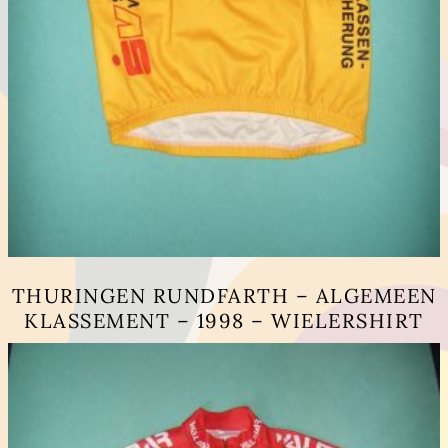
THURINGEN RUNDFARTH – ALGEMEEN
KLASSEMENT – 1998 – WIELERSHIRT
Dit
product
heeft
meerdere
variaties.
Deze