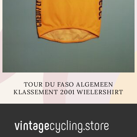
TOUR DU FASO ALGEMEEN
KLASSEMENT 2001 WIELERSHIRT
Dit
product
heeft
meerdere
variaties.
Deze
optie