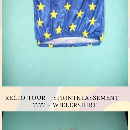
REGIO TOUR – SPRINTKLASSEMENT –
???? – WIELERSHIRT
Dit
product
heeft
meerdere