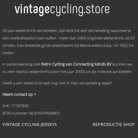
meerdere
variaties.
Deze
optie
kan
.
gekozen
30 jaar wielershirts verzamelen, dat leidt tot een verzameling waarmee je
worden
een voetbalstadion kan vullen - meer dan 2400 originele wielershirts uit 62
op
landen. Van bekende grote wielerteams tot kleine wielerclubs. Uit 1952 tot
de
productpagina
heden.
In samenwerking met
Retro Cycling van Connecting Minds BV
kunnen we
nu een replica wielershirts (voor het jaar 2000) uit de collectie aanbieden.
Heeft u een wielershirt wat nog niet in mijn verzameling staat?
Neem contact op >
KvK: 17187839
BTW-nummer: NL816079596B01
VINTAGE CYCLING JERSEYS
REPRODUCTIE SHOP