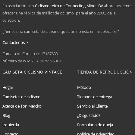
producto
En asociación con
Ciclismo retro de Connecting Minds BV
ahora podemos
ofrecer una réplica de maillot de ciclismo (para el año 2000) de la
colección.
¿Tienes una camiseta de ciclismo que aún no está en mi colección?
Contáctenos >
Cámara de Comercio: 17187839
Número de IVA: NL816079596B01
CAMISETA CICLISMO VINTAGE
TIENDA DE REPRODUCCIÓN
Hogar
Método
Camisetas de ciclismo
Tiempos de entrega
Acerca de Ton Merckx
Servicio al Cliente
Blog
¿Disgustado?
Izquierda
Formulario de queja
Contacto
política de privacidad