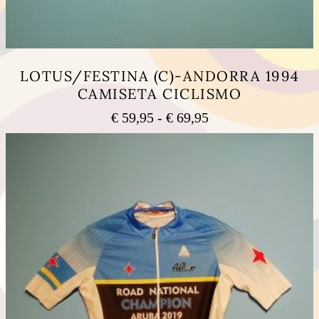
LOTUS/FESTINA (C)-ANDORRA 1994
CAMISETA CICLISMO
Rango
€
59,95
-
€
69,95
de
Este
precios:
producto
tiene
desde
múltiples
€ 59,95
variantes.
hasta
Las
€ 69,95
opciones
se
pueden
elegir
en
la
página
de
producto