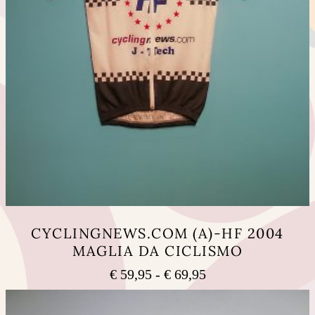
CYCLINGNEWS.COM (A)-HF 2004
MAGLIA DA CICLISMO
Fascia
€
59,95
-
€
69,95
di
Questo
prezzo:
prodotto