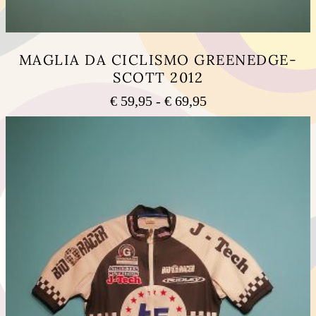
MAGLIA DA CICLISMO GREENEDGE-
SCOTT 2012
Fascia
€
59,95
-
€
69,95
di
Questo
prezzo:
prodotto
ha
da
più
€ 59,95
varianti.
a
Le
€ 69,95
opzioni
possono
essere
scelte
nella
pagina
del
prodotto