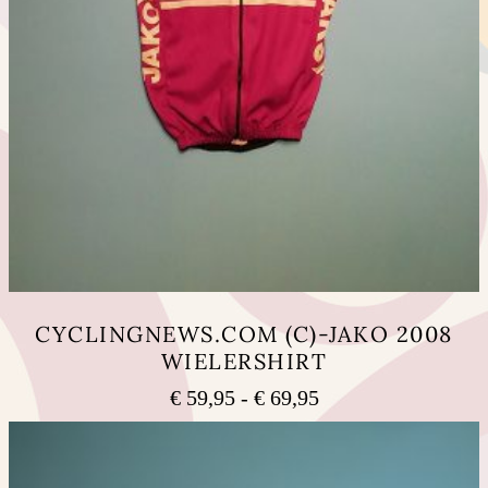
CYCLINGNEWS.COM (C)-JAKO 2008
WIELERSHIRT
Prijsklasse:
€
59,95
-
€
69,95
€ 59,95
Dit
tot
product
heeft
€ 69,95