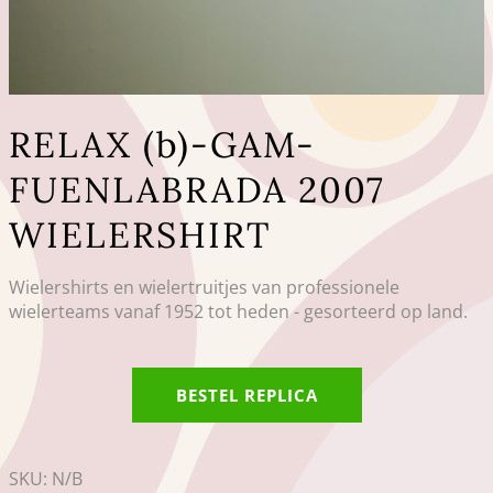
RELAX (b)-GAM-
FUENLABRADA 2007
WIELERSHIRT
Wielershirts en wielertruitjes van professionele
wielerteams vanaf 1952 tot heden - gesorteerd op land.
BESTEL REPLICA
SKU:
N/B