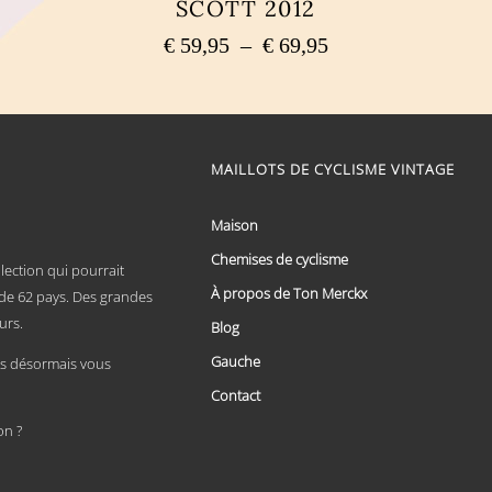
SCOTT 2012
Plage
€
59,95
–
€
69,95
de
Ce
prix :
produit
a
€ 59,95
plusieurs
à
variations.
€ 69,95
MAILLOTS DE CYCLISME VINTAGE
Les
options
peuvent
Maison
être
choisies
Chemises de cyclisme
lection qui pourrait
sur
À propos de Ton Merckx
la
x de 62 pays. Des grandes
page
urs.
Blog
du
produit
Gauche
 désormais vous
Contact
on ?