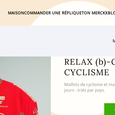
MAISON
COMMANDER UNE RÉPLIQUE
TON MERCKX
BL
M
RELAX (b)
CYCLISME
Maillots de cyclisme et ma
jours - triés par pays.