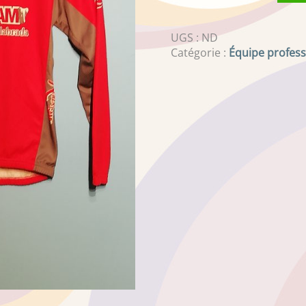
UGS :
ND
Catégorie :
Équipe profess