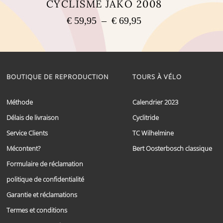
CYCLISME JAKO 2008
Plage
€
59,95
–
€
69,95
de
Ce
prix :
produit
a
€ 59,95
plusieurs
à
variations.
€ 69,95
BOUTIQUE DE REPRODUCTION
TOURS À VÉLO
Les
options
peuvent
Méthode
Calendrier 2023
être
choisies
Délais de livraison
Cyclitride
sur
Service Clients
TC Wilhelmine
la
page
Mécontent?
Bert Oosterbosch classique
du
produit
Formulaire de réclamation
politique de confidentialité
Garantie et réclamations
Termes et conditions