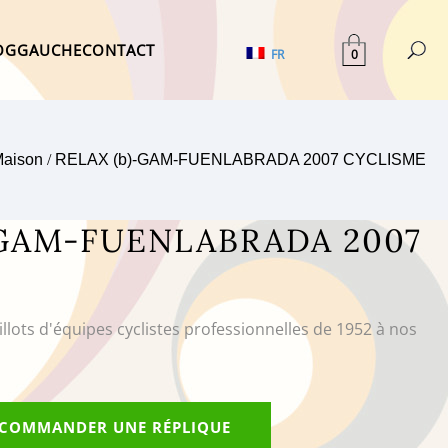
OG
GAUCHE
CONTACT
0
FR
aison
/
RELAX (b)-GAM-FUENLABRADA 2007 CYCLISME
-GAM-FUENLABRADA 2007
illots d'équipes cyclistes professionnelles de 1952 à nos
COMMANDER UNE RÉPLIQUE